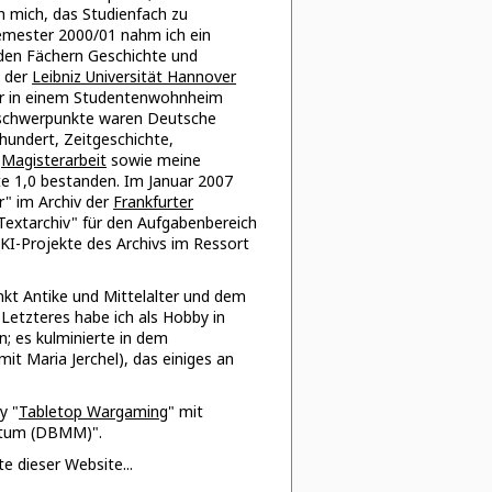
h mich, das Studienfach zu
emester 2000/01 nahm ich ein
den Fächern Geschichte und
n der
Leibniz Universität Hannover
er in einem Studentenwohnheim
nschwerpunkte waren Deutsche
hundert, Zeitgeschichte,
e
Magisterarbeit
sowie meine
e 1,0 bestanden. Im Januar 2007
r" im Archiv der
Frankfurter
 "Textarchiv" für den Aufgabenbereich
e KI-Projekte des Archivs im Ressort
nkt Antike und Mittelalter und dem
. Letzteres habe ich als Hobby in
n; es kulminierte in dem
it Maria Jerchel), das einiges an
y "
Tabletop Wargaming
" mit
litum (DBMM)".
e dieser Website...
.