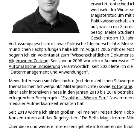
erwartet, entschied ic
wechseln. Im Winters
Magisterstudium mit 
Politikwissenschaft a
auf, wo ich ein Zimm
bezog. Meine Studie
Geschichte im 19. Jahr
Verfassungsgeschichte sowie Politische Ideengeschichte. Mein
mündlichen Fachprüfungen habe ich im August 2006 mit der Not
begann ich ein Volontariat zum "Wissenschaftlichen Dokumenta
Allgemeinen Zeitung
. Seit Januar 2008 war ich im Archivressort
Automatische Indexierung
verantwortlich,
seit 2022 leite ich di
"Datenmanagement und Anwendungen".
Meine Interessen sind Geschichte (mit dem zeitlichen Schwerpu
thematischen Schwerpunkt Militärgeschichte) sowie
Fotografie
einer sehr intensiven Phase in den Jahren 2010 bis 2018 betriebe
erfolgreichen Buchprojekt "
Frankfurt - Wie im Film
" (zusammen m
medialer Aufmerksamkeit erhalten hat.
Seit 2018 widme ich einen großen Teil meiner Freizeit dem Hobb
Konzentration auf das Regelsystem "De Bellis Magistrorum Mi
Über diese und weitere Interessensgebiete informieren die Inhalt