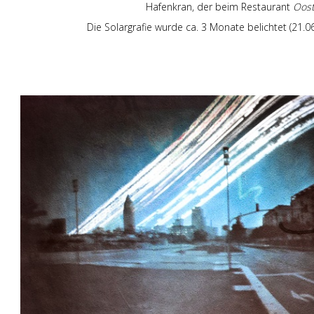
Hafenkran, der beim Restaurant
Oos
Die Solargrafie wurde ca. 3 Monate belichtet (21.0