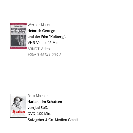
Werner Maser:
Heinrich George
und der Film "Kolberg".
VHS-Video, 45 Min.
ARNDT-Video.
ISBN 3-88741-236-2
Felix Moeller:
Harlan - Im Schatten
von Jud Süß
.
DVD, 100 Min.
Salzgeber & Co. Medien GmbH.