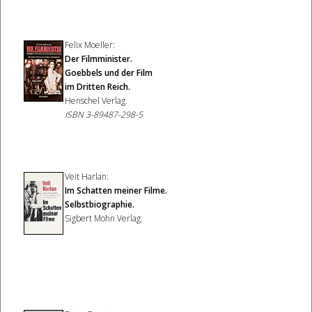
Felix Moeller:
Der Filmminister.
Goebbels und der Film
im Dritten Reich
.
Henschel Verlag.
ISBN 3-89487-298-5
Veit Harlan:
Im Schatten meiner Filme.
Selbstbiographie.
Sigbert Mohn Verlag.​​​​