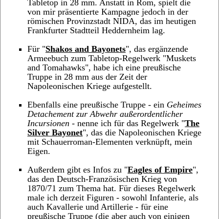
Tabletop in 28 mm. Anstatt in Rom, spielt die
von mir präsentierte Kampagne jedoch in der
römischen Provinzstadt NIDA, das im heutigen
Frankfurter Stadtteil Heddernheim lag.
Für "
Shakos and Bayonets
", das ergänzende
Armeebuch zum Tabletop-Regelwerk "Muskets
and Tomahawks", habe ich eine preußische
Truppe in 28 mm aus der Zeit der
Napoleonischen Kriege aufgestellt.
Ebenfalls eine preußische Truppe - ein
Geheimes
Detachement zur Abwehr außerordentlicher
Incursionen
- nenne ich für das Regelwerk "
The
Silver Bayonet
", das die Napoleonischen Kriege
mit Schauerroman-Elementen verknüpft, mein
Eigen.
Außerdem gibt es Infos zu "
Eagles of Empire
",
das den Deutsch-Französischen Krieg von
1870/71 zum Thema hat. Für dieses Regelwerk
male ich derzeit Figuren - sowohl Infanterie, als
auch Kavallerie und Artillerie - für eine
preußische Truppe (die aber auch von einigen