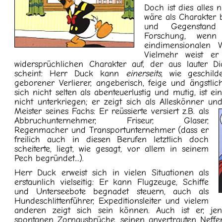
Doch ist dies alles 
wäre als Charakter b
und Gegenstand in
Forschung, wen
eindimensionalen W
Vielmehr weist er
widersprüchlichen Charakter auf, der aus lauter D
scheint: Herr Duck kann
einerseits
, wie geschild
geborener Verlierer, angeberisch, feige und ängstli
sich nicht selten als abenteuerlustig und mutig, ist e
nicht unterkriegen; er zeigt sich als Alleskönner un
Meister seines
Fachs: Er reüssierte versiert z.B. als
Abbruchunternehmer, Friseur, Glaser,
Regenmacher und Transportunternehmer (dass er
freilich auch in diesen Berufen letztlich doch
scheiterte, liegt, wie gesagt, vor allem in seinem
Pech begründet...).
Herr Duck erweist sich in vielen Situationen als
erstaunlich vielseitig: Er kann Flugzeuge, Schiffe
und Unterseebote begnadet steuern, auch als
Hundeschlittenführer, Expeditionsleiter und vielem
anderen zeigt sich sein können. Auch ist er, jen
spontanen Zornausbrüche, seinen anvertrauten Neffe