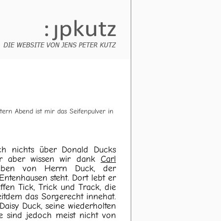
ern Abend ist mir das Seifenpulver in
Heut morgen ist mir die Zun
die Rühreier gefallen und vor
sch nichts über Donald Ducks
für aber wissen wir dank
Carl
en von Herrn Duck, der
ntenhausen steht. Dort lebt er
fen Tick, Trick und Track, die
eitdem das Sorgerecht innehat.
Daisy Duck, seine wiederholten
e sind jedoch meist nicht von