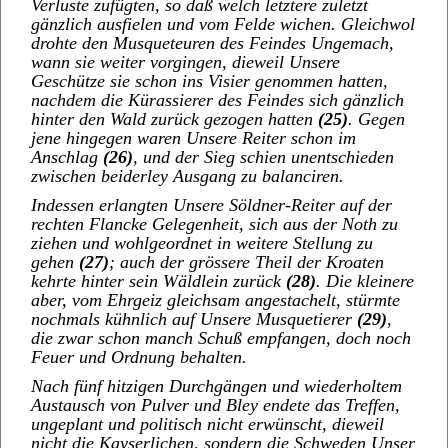
Verluste zufügten, so daß welch letztere zuletzt
gänzlich ausfielen und vom Felde wichen. Gleichwol
drohte den Musqueteuren des Feindes Ungemach,
wann sie weiter vorgingen, dieweil Unsere
Geschütze sie schon ins Visier genommen hatten,
nachdem die Kürassierer des Feindes sich gänzlich
hinter den Wald zurück gezogen hatten
(25)
. Gegen
jene hingegen waren Unsere Reiter schon im
Anschlag
(26)
, und der Sieg schien unentschieden
zwischen beiderley Ausgang zu balanciren.
Indessen erlangten Unsere Söldner-Reiter auf der
rechten Flancke Gelegenheit, sich aus der Noth zu
ziehen und wohlgeordnet in weitere Stellung zu
gehen
(27)
; auch der grössere Theil der Kroaten
kehrte hinter sein Wäldlein zurück
(28)
. Die kleinere
aber, vom Ehrgeiz gleichsam angestachelt, stürmte
nochmals kühnlich auf Unsere Musquetierer
(29)
,
die zwar schon manch Schuß empfangen, doch noch
Feuer und Ordnung behalten.
Nach fünf hitzigen Durchgängen und wiederholtem
Austausch von Pulver und Bley endete das Treffen,
ungeplant und politisch nicht erwünscht, dieweil
nicht die Kayserlichen, sondern die Schweden Unser