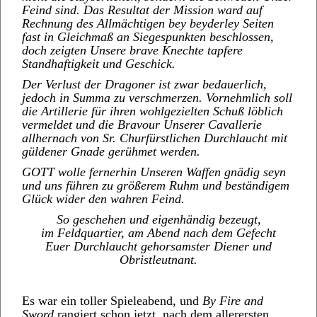
Feind sind. Das Resultat der Mission ward auf
Rechnung des Allmächtigen bey beyderley Seiten
fast in Gleichmaß an Siegespunkten beschlossen,
doch zeigten Unsere brave Knechte tapfere
Standhaftigkeit und Geschick.
Der Verlust der Dragoner ist zwar bedauerlich,
jedoch in Summa zu verschmerzen. Vornehmlich soll
die Artillerie für ihren wohlgezielten Schuß löblich
vermeldet und die Bravour Unserer Cavallerie
allhernach von Sr. Churfürstlichen Durchlaucht mit
güldener Gnade gerühmet werden.
GOTT wolle fernerhin Unseren Waffen gnädig seyn
und uns führen zu größerem Ruhm und beständigem
Glück wider den wahren Feind.
So geschehen und eigenhändig bezeugt,
im Feldquartier, am Abend nach dem Gefecht
Euer Durchlaucht gehorsamster Diener und
Obristleutnant.
Es war ein toller Spieleabend, und
By Fire and
Sword
rangiert schon jetzt, nach dem allerersten