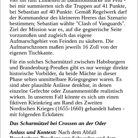
vier bis fünf Einheiten in Bataillonsstärke ins Feld -
bei mir summierten sich die Truppen auf 41 Punkte,
bei Sebastian auf 40 Punkte. Gemäß Regelwerk darf
der Kommandeur des kleineren Heeres das Szenario
bestimmen; Sebastian wählte "Clash of Vanguards".
Ziel der Mission war es, auf die gegnerische Seite
vorzustoßen und zugleich das eigene
Aufmarschgebiet von Feinden zu säubern. Die
Aufmarschzonen maßen jeweils 16 Zoll von der
eigenen Tischkante.
Für ein solches Scharmützel zwischen Habsburgern
und Brandenburg‑Preußen gibt es nur wenige direkte
historische Vorbilder, da beide Mächte in dieser
Phase selten unmittelbare Kriegsgegner waren. Es
sind aber plausible Anlässe denkbar, in denen
einzelne Gefechte oder Zusammenstöße realistisch
wirken. In unserem Fall könnte es sich um einen
fiktiven Kleinkrieg am Rand des Zweiten
Nordischen Krieges (1655-1660) gehandelt haben -
mit folgenden Eckdaten:
Das Scharmützel bei Crossen an der Oder
Anlass und Kontext:
Nach dem Abfall