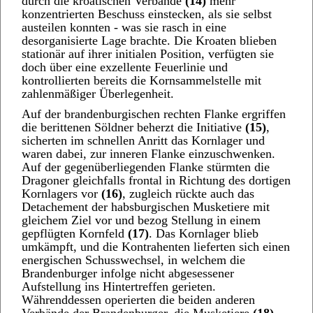
durch die kroatischen Verbände
(14)
mehr
konzentrierten Beschuss einstecken, als sie selbst
austeilen konnten - was sie rasch in eine
desorganisierte Lage brachte. Die Kroaten blieben
stationär auf ihrer initialen Position, verfügten sie
doch über eine exzellente Feuerlinie und
kontrollierten bereits die Kornsammelstelle mit
zahlenmäßiger Überlegenheit.
Auf der brandenburgischen rechten Flanke ergriffen
die berittenen Söldner beherzt die Initiative
(15)
,
sicherten im schnellen Anritt das Kornlager und
waren dabei, zur inneren Flanke einzuschwenken.
Auf der gegenüberliegenden Flanke stürmten die
Dragoner gleichfalls frontal in Richtung des dortigen
Kornlagers vor
(16)
, zugleich rückte auch das
Detachement der habsburgischen Musketiere mit
gleichem Ziel vor und bezog Stellung in einem
gepflügten Kornfeld
(17)
. Das Kornlager blieb
umkämpft, und die Kontrahenten lieferten sich einen
energischen Schusswechsel, in welchem die
Brandenburger infolge nicht abgesessener
Aufstellung ins Hintertreffen gerieten.
Währenddessen operierten die beiden anderen