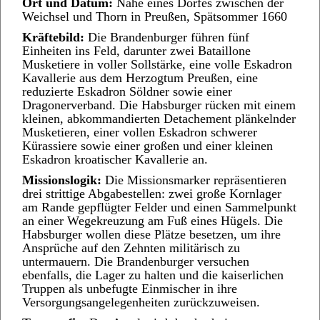
Ort und Datum:
Nahe eines Dorfes zwischen der
Weichsel und Thorn in Preußen, Spätsommer 1660
Kräftebild:
Die Brandenburger führen fünf
Einheiten ins Feld, darunter zwei Bataillone
Musketiere in voller Sollstärke, eine volle Eskadron
Kavallerie aus dem Herzogtum Preußen, eine
reduzierte Eskadron Söldner sowie einer
Dragonerverband. Die Habsburger rücken mit einem
kleinen, abkommandierten Detachement plänkelnder
Musketieren, einer vollen Eskadron schwerer
Kürassiere sowie einer großen und einer kleinen
Eskadron kroatischer Kavallerie an.
Missionslogik:
Die Missionsmarker repräsentieren
drei strittige Abgabestellen: zwei große Kornlager
am Rande gepflügter Felder und einen Sammelpunkt
an einer Wegekreuzung am Fuß eines Hügels. Die
Habsburger wollen diese Plätze besetzen, um ihre
Ansprüche auf den Zehnten militärisch zu
untermauern. Die Brandenburger versuchen
ebenfalls, die Lager zu halten und die kaiserlichen
Truppen als unbefugte Einmischer in ihre
Versorgungsangelegenheiten zurückzuweisen.