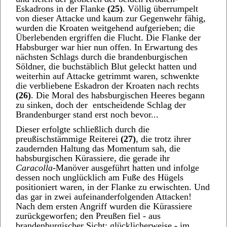
Eskadrons in der Flanke
(25)
. Völlig überrumpelt
von dieser Attacke und kaum zur Gegenwehr fähig,
wurden die Kroaten weitgehend aufgerieben; die
Überlebenden ergriffen die Flucht. Die Flanke der
Habsburger war hier nun offen. In Erwartung des
nächsten Schlags durch die brandenburgischen
Söldner, die buchstäblich Blut geleckt hatten und
weiterhin auf Attacke getrimmt waren, schwenkte
die verbliebene Eskadron der Kroaten nach rechts
(26)
. Die Moral des habsburgischen Heeres begann
zu sinken, doch der entscheidende Schlag der
Brandenburger stand erst noch bevor...
Dieser erfolgte schließlich durch die
preußischstämmige Reiterei
(27)
, die trotz ihrer
zaudernden Haltung das Momentum sah, die
habsburgischen Kürassiere, die gerade ihr
Caracolla
-Manöver ausgeführt hatten und infolge
dessen noch unglücklich am Fuße des Hügels
positioniert waren, in der Flanke zu erwischten. Und
das gar in zwei aufeinanderfolgenden Attacken!
Nach dem ersten Angriff wurden die Kürassiere
zurückgeworfen; den Preußen fiel - aus
brandenburgischer Sicht: glücklicherweise - im