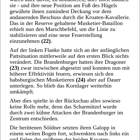
sie - und ihre neue Position am Fuß des Hügels
gewährte ihnen zumindest Deckung vor dem
andauernden Beschuss durch die Kroaten-Kavallerie.
Das in der Reserve gehaltene Musketier-Bataillon
erhielt nun den Marschbefehl, um die Linie zu
stabilisieren und eine neue Feuerstellung
einzunehmen
(22)
.
Auf der linken Flanke hatte sich an der anfänglichen
Pattsituation mittlerweile auf den ersten Blick nichts
verändert. Die Brandenburger hatten ihre Dragoner
(23)
zwar inzwischen abgesetzt und konnten nun mit
höherer Effektivität feuern, erwiesen sich den
habsburgischen Musketieren
(24)
aber auf Dauer
unterlegen. So blieb das Kornlager weiterhin
umkämpft.
Aber dies spielte in der Rückschau alles sowieso
keine Rolle mehr, denn das Scharmützel wurde
durch zwei kühne Attacken der Brandenburger im
Zentrum entschieden.
Die berittenen Söldner setzten ihren Galopp in
einem weiten Bogen fort, schwenkten nach links ein
und fielen der größeren der beiden Kroaten-