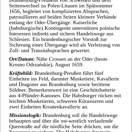
Brandenburg‑Preußens von Schweden und dem
Seitenwechsel zu Polen‑Litauen im Spätsommer
1656, begleitet von komplizierten Absprachen,
patrouillieren auf beiden Seiten kleinere Verbände
entlang der Oder‑Übergänge. Kaiserliche
(habsburgische) Kontingente unterstützen polnische
Interessen indirekt und sichern Handelswege aus
Schlesien. Ein brandenburgischer Vorstoß zur
Sicherung eines Übergangs wird als Verletzung von
Zoll‑ und Transitabsprachen gewertet.
Ort/Datum:
Nähe Crossen an der Oder (heute
Krosno Odrzańskie), August 1659.
Kräftebild:
Brandenburg‑Preußen führt fünf
Einheiten ins Feld, darunter Musketiere, Kavallerie
und Dragoner aus Brandenburg sowie berittene
Söldner. Bemerkenswert ist eine Geschützbatterie
aus 4‑Pfünder‑Kanonen. Die Habsburger rücken mit
leichten Musketieren, schweren Kürassieren und
zwei Einheiten Kroatenkavallerie an.
Missionslogik:
Brandenburg soll die Handelswege
behaupten und über die ost‑westlich verlaufende
Querstraße auf die nördliche Seite drücken, um die