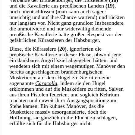
Verbände der Brandenburger, die Musketiere
(18)
und die Kavallerie aus preußischen Landen
(19)
,
noch unentschlossen (man kann auch sagen:
umsichtig und auf ihre Chance wartend) und rückten
nur langsam vor. Nicht ganz grundlos: Insbesondere
die unmotivierte und nur widerwillig dienende
preußische Kavallerie hatte großen Respekt vor den
gefährlichen Kürassieren der Habsburger.
Diese, die Kürassiere
(20)
, ignorierten die
preußische Kavallerie in dieser Phase, obwohl jene
ein dankbares Angriffsziel abgegeben hätten, und
wendeten sich mit einem wagemutigen Manöver den
bereits angeschlagenen brandenburgischen
Musketieren auf dem Hügel zu: Sie ritten eine
sogenannte
Caracolla
, indem sie den Hügel
erklommen und auf die Musketiere zu ritten, Salven
aus ihren Pistolen feuerten, und sogleich Kehrtum
machten und unweit ihrer Ausgangsposition zum
Stehe kamen. Ein kühnes Manöver, das die
Musketiere massiv desorganisierte, doch die
Hoffnung, sie gänzlich in die Flucht zu schlagen,
erfüllte sich für die Habsburger nicht.