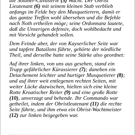
die Söldner-Cavallerie
(5)
Wacht. Der Obrist
Lieutenant
(6)
mit seinem kleinen Stab verblieb
anfangs im Felde bey den Musquetierern, damit er
das gantze Treffen wohl übersehen und die Befehle
nach Noth ertheilen möge; seine Ordonnanz lautete,
daß die Unserigen defensiv, doch wohlbedacht und
mit Vorsicht gehandelt sollen.
Dem Feinde aber, der von Kayserlicher Seite war
und tapfere Batailons führte, gehörte der nördliche
Theil, und derselbe hatte seine Stärke also geordnet:
Auf ihrer linken, von uns aus gesehen, stand ein
Trupp gefährlicher Kürassierer
(7)
; daneben ein
Detachement leichter und hurtiger Musquetierer
(8)
;
und auf ihrer weit entlegenen rechten Seiten, mit
weiter Lücke dazwischen, hielten sich eine kleine
Rotte Kroatischer Reiter
(9)
und eine große Rotte
(10)
, unverzagt und behende. Ihr Commando war
getheilet, indem der Obristleutenant
(11)
die rechte
Seite führte, und ihm etwa ein Obrist-Wachtmeister
(12)
zur linken beigegeben war.