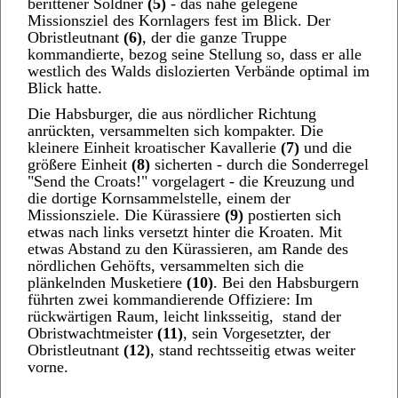
berittener Söldner
(5)
- das nahe gelegene
Missionsziel des Kornlagers fest im Blick. Der
Obristleutnant
(6)
, der die ganze Truppe
kommandierte, bezog seine Stellung so, dass er alle
westlich des Walds dislozierten Verbände optimal im
Blick hatte.
Die Habsburger, die aus nördlicher Richtung
anrückten, versammelten sich kompakter. Die
kleinere Einheit kroatischer Kavallerie
(7)
und die
größere Einheit
(8)
sicherten - durch die Sonderregel
"Send the Croats!" vorgelagert - die Kreuzung und
die dortige Kornsammelstelle, einem der
Missionsziele. Die Kürassiere
(9)
postierten sich
etwas nach links versetzt hinter die Kroaten. Mit
etwas Abstand zu den Kürassieren, am Rande des
nördlichen Gehöfts, versammelten sich die
plänkelnden Musketiere
(10)
. Bei den Habsburgern
führten zwei kommandierende Offiziere: Im
rückwärtigen Raum, leicht linksseitig, stand der
Obristwachtmeister
(11)
, sein Vorgesetzter, der
Obristleutnant
(12)
, stand rechtsseitig etwas weiter
vorne.