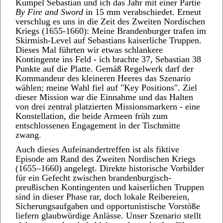
Kumpel Sebastian und ich das Jahr mit einer Partie
By Fire and Sword
in 15 mm verabschiedet. Erneut
verschlug es uns in die Zeit des Zweiten Nordischen
Kriegs (1655-1660): Meine Brandenburger trafen im
Skirmish-Level auf Sebastians kaiserliche Truppen.
Dieses Mal führten wir etwas schlankere
Kontingente ins Feld - ich brachte 37, Sebastian 38
Punkte auf die Platte. Gemäß Regelwerk darf der
Kommandeur des kleineren Heeres das Szenario
wählen; meine Wahl fiel auf "Key Positions". Ziel
dieser Mission war die Einnahme und das Halten
von drei zentral platzierten Missionsmarkern - eine
Konstellation, die beide Armeen früh zum
entschlossenen Engagement in der Tischmitte
zwang.
Auch dieses Aufeinandertreffen ist als fiktive
Episode am Rand des Zweiten Nordischen Kriegs
(1655–1660) angelegt. Direkte historische Vorbilder
für ein Gefecht zwischen brandenburgisch-
preußischen Kontingenten und kaiserlichen Truppen
sind in dieser Phase rar, doch lokale Reibereien,
Sicherungsaufgaben und opportunistische Vorstöße
liefern glaubwürdige Anlässe. Unser Szenario stellt