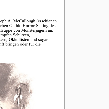
oseph A. McCullough (erschienen
schen Gothic-Horror-Setting des
e-Truppe von Monsterjägern an,
kämpfen Schützen,
ern, Okkultisten und sogar
ft bringen oder für die