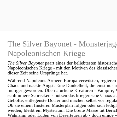
The Silver Bayonet - Monsterjag
Napoleonischen Kriege
The Silver Bayonet
paart eines der beliebtesten historisc
N
apoleonischen Kriege
- mit den Motiven des klassischen
dieser Zeit seine Ursprünge hat.
Während Napoleons Armeen Europa verwüsten, regieren je
Chaos und nackte Angst. Eine Dunkelheit, die einst nur in
mutiger geworden: Übernatürliche Kreaturen - Vampire,
schlimmere Schrecken - nutzen das kriegerische Chaos aus
Gehöfte, entlegenste Dörfer und machen selbst vor regulär
Ob sie einem finsteren Masterplan folgen oder sich ledigl
weiden, bleibt ein Mysterium. Die breite Masse tut Beric
Wahnsinn oder Lügen von Deserteuren ab - doch einige we