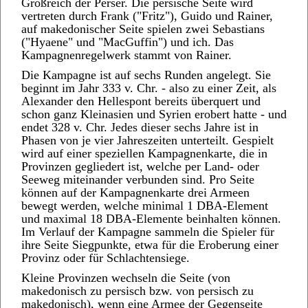
Großreich der Perser. Die persische Seite wird
vertreten durch Frank ("Fritz"), Guido und Rainer,
auf makedonischer Seite spielen zwei Sebastians
("Hyaene" und "MacGuffin") und ich. Das
Kampagnenregelwerk stammt von Rainer.
Die Kampagne ist auf sechs Runden angelegt. Sie
beginnt im Jahr 333 v. Chr. - also zu einer Zeit, als
Alexander den Hellespont bereits überquert und
schon ganz Kleinasien und Syrien erobert hatte - und
endet 328 v. Chr. Jedes dieser sechs Jahre ist in
Phasen von je vier Jahreszeiten unterteilt. Gespielt
wird auf einer speziellen Kampagnenkarte, die in
Provinzen gegliedert ist, welche per Land- oder
Seeweg miteinander verbunden sind. Pro Seite
können auf der Kampagnenkarte drei Armeen
bewegt werden, welche minimal 1 DBA-Element
und maximal 18 DBA-Elemente beinhalten können.
Im Verlauf der Kampagne sammeln die Spieler für
ihre Seite Siegpunkte, etwa für die Eroberung einer
Provinz oder für Schlachtensiege.
Kleine Provinzen wechseln die Seite (von
makedonisch zu persisch bzw. von persisch zu
makedonisch), wenn eine Armee der Gegenseite