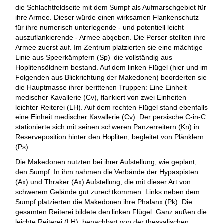
die Schlachtfeldseite mit dem Sumpf als Aufmarschgebiet für
ihre Armee. Dieser würde einen wirksamen Flankenschutz
für ihre numerisch unterlegende - und potentiell leicht
auszuflankierende - Armee abgeben. Die Perser stellten ihre
Armee zuerst auf. Im Zentrum platzierten sie eine mächtige
Linie aus Speerkämpfern (Sp), die vollständig aus
Hoplitensöldnern bestand. Auf dem linken Flügel (hier und im
Folgenden aus Blickrichtung der Makedonen) beorderten sie
die Hauptmasse ihrer berittenen Truppen: Eine Einheit
medischer Kavallerie (Cv), flankiert von zwei Einheiten
leichter Reiterei (LH). Auf dem rechten Flügel stand ebenfalls
eine Einheit medischer Kavallerie (Cv). Der persische C-in-C
stationierte sich mit seinen schweren Panzerreitern (Kn) in
Reserveposition hinter den Hopliten, begleitet von Plänklern
(Ps).
Die Makedonen nutzten bei ihrer Aufstellung, wie geplant,
den Sumpf. In ihm nahmen die Verbände der Hypaspisten
(Ax) und Thraker (Ax) Aufstellung, die mit dieser Art von
schwerem Gelände gut zurechtkommen. Links neben dem
Sumpf platzierten die Makedonen ihre Phalanx (Pk). Die
gesamten Reiterei bildete den linken Flügel: Ganz außen die
leichte Reiterei (LH), benachbart von der thessalischen