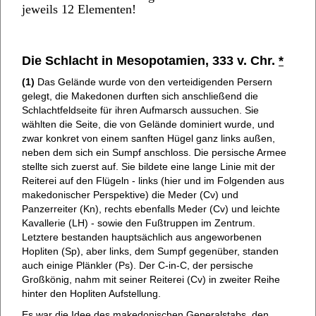
jeweils 12 Elementen!
Die Schlacht in Mesopotamien, 333 v. Chr.
*
(1)
Das Gelände wurde von den verteidigenden Persern
gelegt, die Makedonen durften sich anschließend die
Schlachtfeldseite für ihren Aufmarsch aussuchen. Sie
wählten die Seite, die von Gelände dominiert wurde, und
zwar konkret von einem sanften Hügel ganz links außen,
neben dem sich ein Sumpf anschloss. Die persische Armee
stellte sich zuerst auf. Sie bildete eine lange Linie mit der
Reiterei auf den Flügeln - links (hier und im Folgenden aus
makedonischer Perspektive) die Meder (Cv) und
Panzerreiter (Kn), rechts ebenfalls Meder (Cv) und leichte
Kavallerie (LH) - sowie den Fußtruppen im Zentrum.
Letztere bestanden hauptsächlich aus angeworbenen
Hopliten (Sp), aber links, dem Sumpf gegenüber, standen
auch einige Plänkler (Ps). Der C-in-C, der persische
Großkönig, nahm mit seiner Reiterei (Cv) in zweiter Reihe
hinter den Hopliten Aufstellung.
Es war die Idee des makedonischen Generalstabs, den